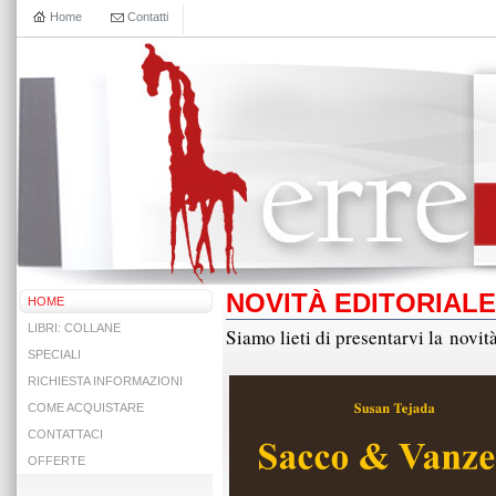
Home
Contatti
NOVITÀ EDITORIALE
HOME
LIBRI: COLLANE
Siamo lieti di presentarvi la novi
SPECIALI
RICHIESTA INFORMAZIONI
COME ACQUISTARE
CONTATTACI
OFFERTE