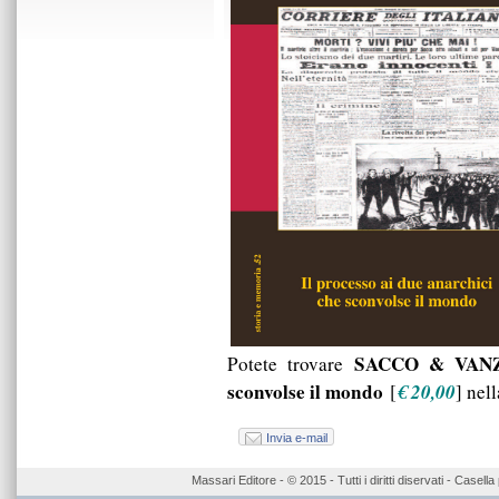
SACCO & VANZET
Potete trovare
sconvolse il mondo
€ 20,00
[
] nel
Invia e-mail
Massari Editore - © 2015 - Tutti i diritti diservati - Case