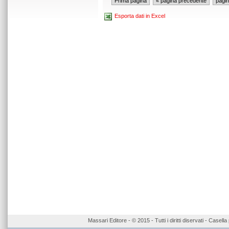
Prima pagina
« pagina precedente
pagi
Esporta dati in Excel
Massari Editore - © 2015 - Tutti i diritti diservati - Case