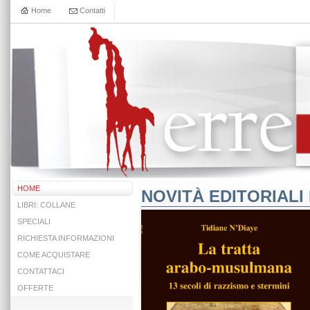
Home
Contatti
HOME
NOVITÀ EDITORIALI 
LIBRI: COLLANE
SPECIALI
RICHIESTA INFORMAZIONI
COME ACQUISTARE
CONTATTACI
OFFERTE