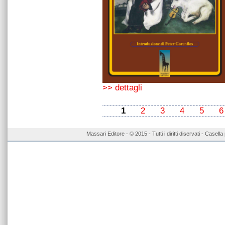
>> dettagli
1
2
3
4
5
6
Massari Editore - © 2015 - Tutti i diritti diservati - Case