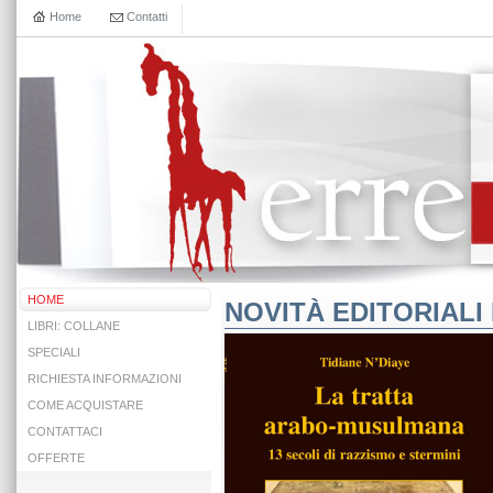
Home
Contatti
HOME
NOVITÀ EDITORIALI 
LIBRI: COLLANE
SPECIALI
RICHIESTA INFORMAZIONI
COME ACQUISTARE
CONTATTACI
OFFERTE