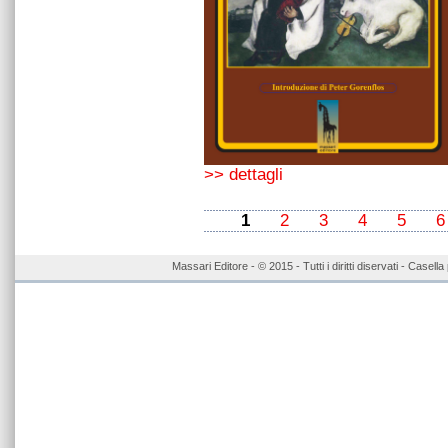
>> dettagli
1
2
3
4
5
6
Massari Editore - © 2015 - Tutti i diritti diservati - Case