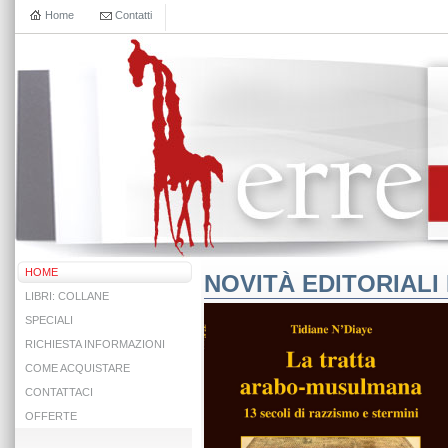
Home
Contatti
HOME
NOVITÀ EDITORIALI 
LIBRI: COLLANE
SPECIALI
RICHIESTA INFORMAZIONI
COME ACQUISTARE
CONTATTACI
OFFERTE