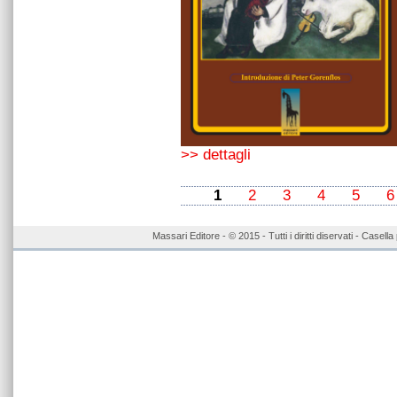
>> dettagli
1
2
3
4
5
6
Massari Editore - © 2015 - Tutti i diritti diservati - Case